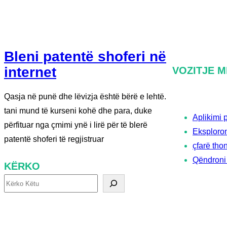
Bleni patentë shoferi në
internet
VOZITJE M
Qasja në punë dhe lëvizja është bërë e lehtë.
tani mund të kurseni kohë dhe para, duke
Aplikimi 
përfituar nga çmimi ynë i lirë për të blerë
Eksploroni
patentë shoferi të regjistruar
çfarë tho
Qëndroni 
KËRKO
K
ë
r