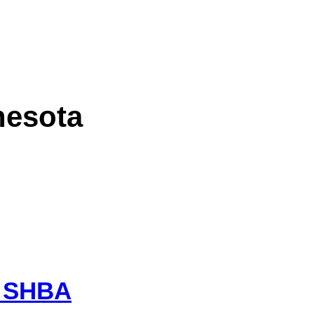
ë:
Patentë shoferi në M
nesota
ë SHBA