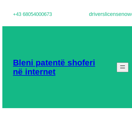
Hidhu
driverslicenseno
+43 68054000673
te
lënda
Bleni patentë shoferi
në internet