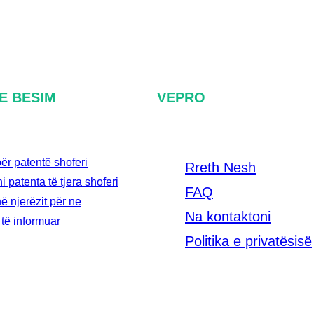
E BESIM
VEPRO
për patentë shoferi
Rreth Nesh
 patenta të tjera shoferi
FAQ
në njerëzit për ne
Na kontaktoni
të informuar
Politika e privatësisë