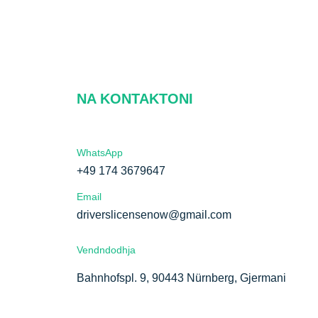
NA KONTAKTONI
WhatsApp
+49 174 3679647
Email
driverslicensenow@gmail.com
Vendndodhja
Bahnhofspl. 9, 90443 Nürnberg, Gjermani