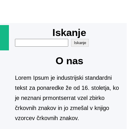
Iskanje
I
Iskanje
š
O nas
č
i
Lorem Ipsum je industrijski standardni
tekst za ponaredke že od 16. stoletja, ko
je neznani prmontserrat vzel zbirko
črkovnih znakov in jo zmešal v knjigo
vzorcev črkovnih znakov.