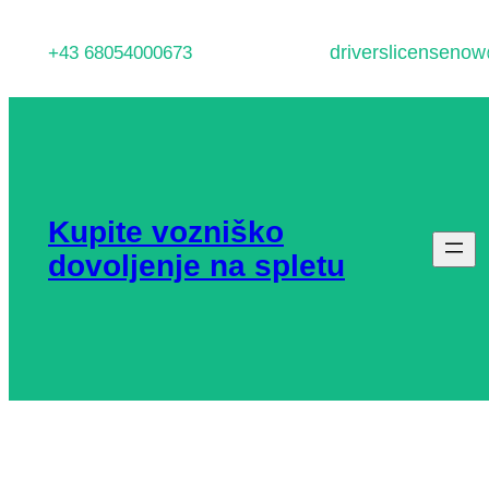
Preskoči
driverslicenseno
+43 68054000673
na
vsebino
Kupite vozniško
dovoljenje na spletu