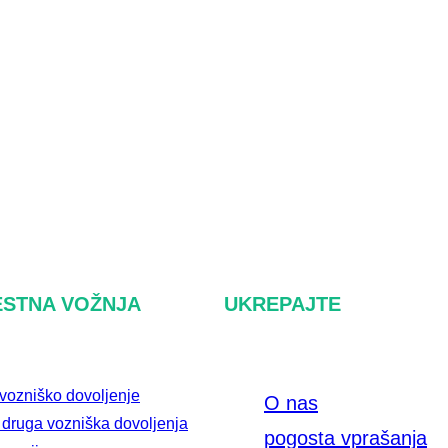
STNA VOŽNJA
UKREPAJTE
vozniško dovoljenje
O nas
 druga vozniška dovoljenja
pogosta vprašanja