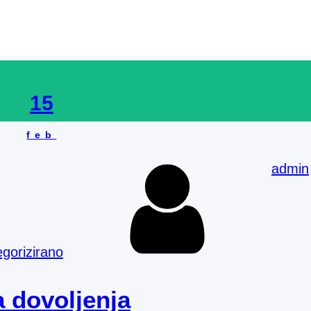
Mesec:
februar 2021
15
feb
admin
gorizirano
 dovoljenja