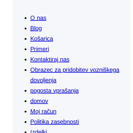
O nas
Blog
Košarica
Primeri
Kontaktiraj nas
Obrazec za pridobitev vozniškega
dovoljenja
pogosta vprašanja
domov
Moj račun
Politika zasebnosti
Izdelki