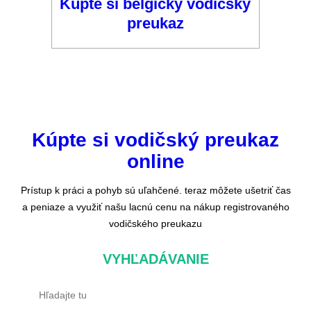
Kúpte si belgický vodičský
preukaz
Kúpte si vodičský preukaz
online
Prístup k práci a pohyb sú uľahčené. teraz môžete ušetriť čas
a peniaze a využiť našu lacnú cenu na nákup registrovaného
vodičského preukazu
VYHĽADÁVANIE
V
y