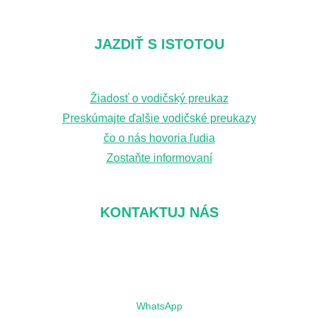
h
ľ
JAZDIŤ S ISTOTOU
a
d
Žiadosť o vodičský preukaz
á
Preskúmajte ďalšie vodičské preukazy
v
čo o nás hovoria ľudia
a
Zostaňte informovaní
n
i
KONTAKTUJ NÁS
e
WhatsApp