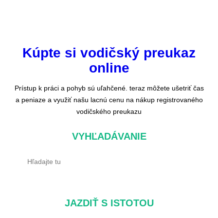
Kúpte si vodičský preukaz
online
Prístup k práci a pohyb sú uľahčené. teraz môžete ušetriť čas
a peniaze a využiť našu lacnú cenu na nákup registrovaného
vodičského preukazu
VYHĽADÁVANIE
V
y
h
ľ
JAZDIŤ S ISTOTOU
a