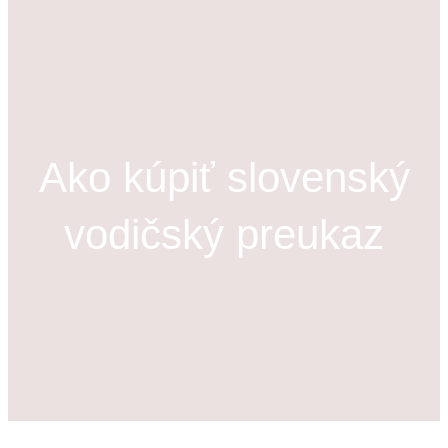
h
ľ
a
d
á
v
Ako kúpiť slovenský
a
n
vodičský preukaz
i
e