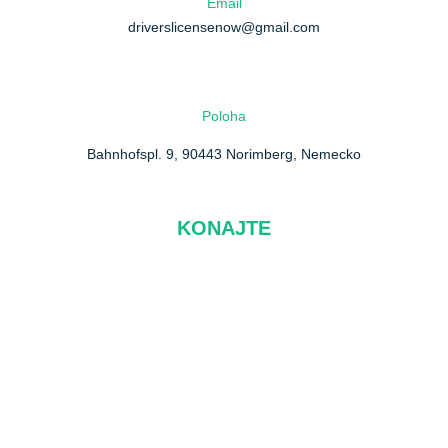
Email
driverslicensenow@gmail.com
Poloha
Bahnhofspl. 9, 90443 Norimberg, Nemecko
KONAJTE
O nás
FAQ
Kontaktuj nás
Zásady ochrany osobných údajov