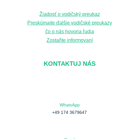
d
Žiadosť o vodičský preukaz
á
Preskúmajte ďalšie vodičské preukazy
v
čo o nás hovoria ľudia
a
Zostaňte informovaní
n
i
KONTAKTUJ NÁS
e
WhatsApp
+49 174 3679647