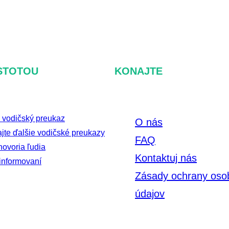
ISTOTOU
KONAJTE
 vodičský preukaz
O nás
jte ďalšie vodičské preukazy
FAQ
hovoria ľudia
Kontaktuj nás
informovaní
Zásady ochrany oso
údajov