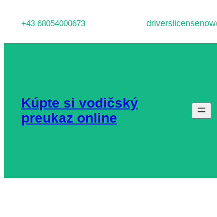
Prejsť
driverslicenseno
+43 68054000673
na
obsah
Kúpte si vodičský
preukaz online