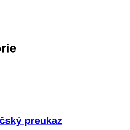
ria:
Nezaradené do ka
rie
ičský preukaz