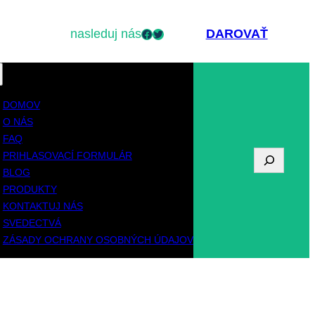
nasleduj nás
Facebook
Twitter
DAROVAŤ
DOMOV
O NÁS
FAQ
PRIHLASOVACÍ FORMULÁR
V
BLOG
y
PRODUKTY
KONTAKTUJ NÁS
h
SVEDECTVÁ
ľ
ZÁSADY OCHRANY OSOBNÝCH ÚDAJOV
a
d
á