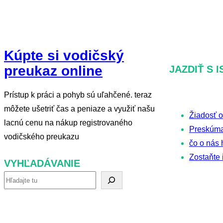
Kúpte si vodičský
preukaz online
JAZDIŤ S 
Prístup k práci a pohyb sú uľahčené. teraz
môžete ušetriť čas a peniaze a využiť našu
Žiadosť o
lacnú cenu na nákup registrovaného
Preskúma
vodičského preukazu
čo o nás 
Zostaňte 
VYHĽADÁVANIE
V
y
h