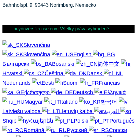
Bahnhofspl. 9, 90443 Norimberg, Nemecko
buydriverslicense.com Všetky práva vyhradené.
Slovenčina
Slovenčina
English
Български
Bosanski
简体中文
Hrvatski
Čeština
Dansk
Nederlands
Eesti
Suomi
Français
ქართული
Deutsch
Ελληνικά
Magyar
Italiano
한국어
Latviešu valoda
Lietuvių kalba
العربية
Shqip
Հայերեն
Polski
Português
Română
Русский
Српски