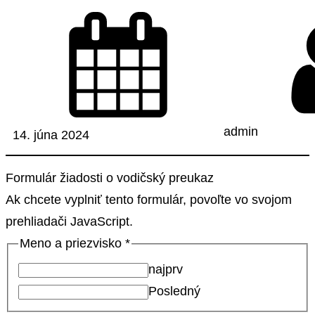
v
a
n
i
e
admin
14. júna 2024
Formulár žiadosti o vodičský preukaz
Ak chcete vyplniť tento formulár, povoľte vo svojom
prehliadači JavaScript.
Meno a priezvisko
*
najprv
Posledný