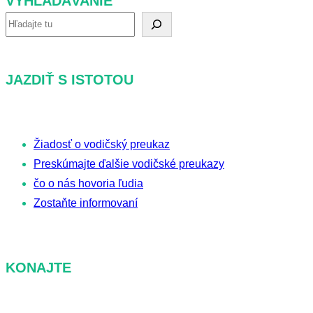
VYHĽADÁVANIE
V
y
h
JAZDIŤ S ISTOTOU
ľ
a
d
Žiadosť o vodičský preukaz
á
Preskúmajte ďalšie vodičské preukazy
v
čo o nás hovoria ľudia
a
Zostaňte informovaní
n
i
e
KONAJTE