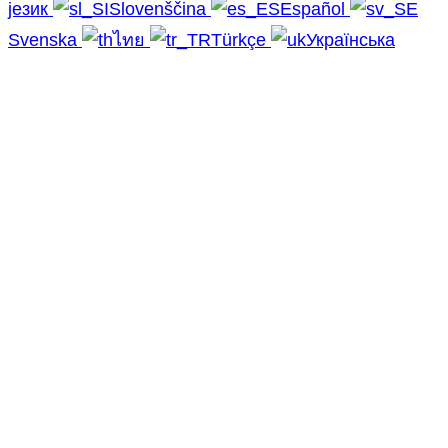
језик
Slovenščina
Español
Svenska
ไทย
Türkçe
Українська