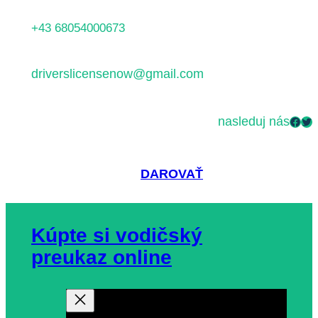
Prejsť
+43 68054000673
na
obsah
driverslicensenow@gmail.com
nasleduj nás
Facebook
Twitter
DAROVAŤ
Kúpte si vodičský
preukaz online