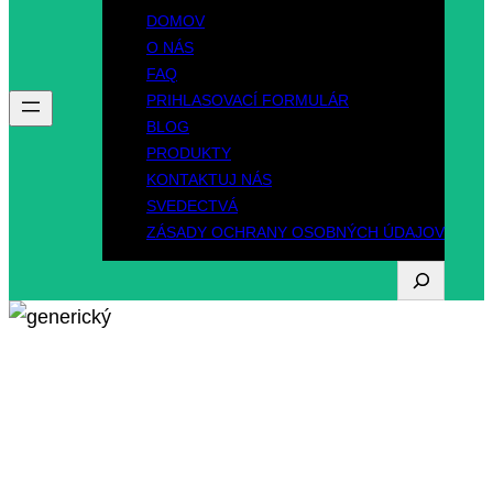
DOMOV
O NÁS
FAQ
PRIHLASOVACÍ FORMULÁR
BLOG
PRODUKTY
KONTAKTUJ NÁS
SVEDECTVÁ
ZÁSADY OCHRANY OSOBNÝCH ÚDAJOV
V
y
h
Formulár žiadosti o
ľ
a
vodičský preukaz
d
á