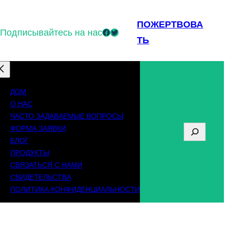
ПОЖЕРТВОВА
Подписывайтесь на нас
Facebook
Twitter
ТЬ
ДОМ
О НАС
ЧАСТО ЗАДАВАЕМЫЕ ВОПРОСЫ
ФОРМА ЗАЯВКИ
П
БЛОГ
о
ПРОДУКТЫ
СВЯЗАТЬСЯ С НАМИ
и
СВИДЕТЕЛЬСТВА
с
ПОЛИТИКА КОНФИДЕНЦИАЛЬНОСТИ
к