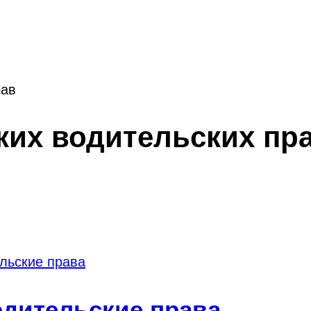
сть австрийских вод
рав
ких водительских пр
одительские права