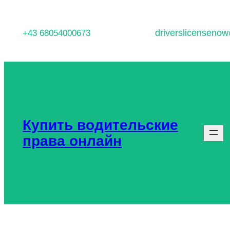
Перейти
к
driverslicenseno
+43 68054000673
содержимому
Купить водительские
права онлайн