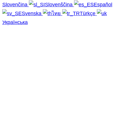
Slovenčina
Slovenščina
Español
Svenska
ไทย
Türkçe
Українська