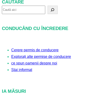
CĂUTARE
C
ă
u
CONDUCÂND CU ÎNCREDERE
t
a
r
Cerere permis de conducere
e
Explorați alte permise de conducere
ce spun oamenii despre noi
Stai informat
IA MĂSURI