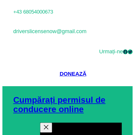
Sari
+43 68054000673
la
conținut
driverslicensenow@gmail.com
Urmați-ne
Facebook
Twitter
DONEAZĂ
Cumpărați permisul de
conducere online