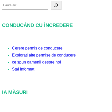
C
ă
u
CONDUCÂND CU ÎNCREDERE
t
a
r
Cerere permis de conducere
e
Explorați alte permise de conducere
ce spun oamenii despre noi
Stai informat
IA MĂSURI