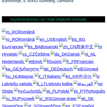
Bahnhofspl. 9, 90443 Nürnberg, Germania
buydriverslicense.com Toate drepturile rezervate.
Română
Română
English
Български
Bosanski
简体中文
Hrvatski
Čeština
Dansk
Nederlands
Eesti
Suomi
Français
ქართული
Deutsch
Ελληνικά
Magyar
Italiano
한국어
Latviešu valoda
Lietuvių kalba
العربية
Shqip
Հայերեն
Polski
Português
Русский
Српски језик
Slovenčina
Slovenščina
Español