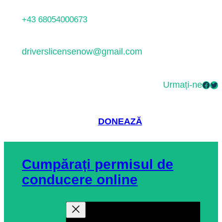
Sari
+43 68054000673
la
conținut
driverslicensenow@gmail.com
Urmați-ne
Facebook
Twitter
DONEAZĂ
Cumpărați permisul de
conducere online