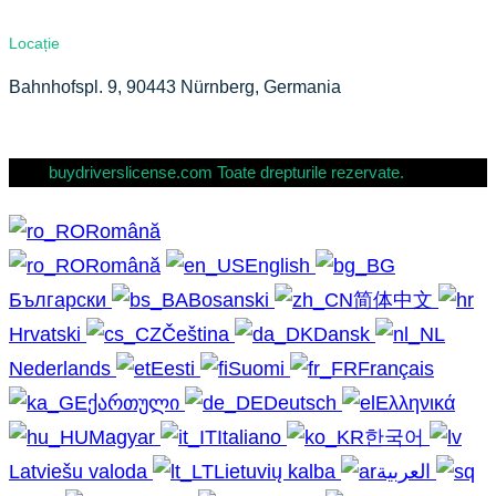
Locație
Bahnhofspl. 9, 90443 Nürnberg, Germania
buydriverslicense.com Toate drepturile rezervate.
Română
Română
English
Български
Bosanski
简体中文
Hrvatski
Čeština
Dansk
Nederlands
Eesti
Suomi
Français
ქართული
Deutsch
Ελληνικά
Magyar
Italiano
한국어
Latviešu valoda
Lietuvių kalba
العربية