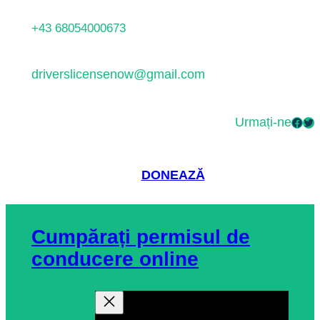
Sari
+43 68054000673
la
conținut
driverslicensenow@gmail.com
Urmați-ne
Facebook
Twitter
DONEAZĂ
Cumpărați permisul de
conducere online