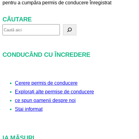
pentru a cumpăra permis de conducere înregistrat
CĂUTARE
C
ă
u
CONDUCÂND CU ÎNCREDERE
t
a
r
Cerere permis de conducere
e
Explorați alte permise de conducere
ce spun oamenii despre noi
Stai informat
IA MĂSURI