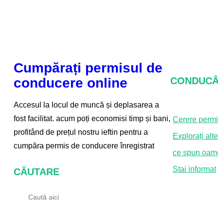
Cumpărați permisul de
conducere online
CONDUCÂ
Accesul la locul de muncă și deplasarea a
fost facilitat. acum poți economisi timp și bani,
Cerere perm
profitând de prețul nostru ieftin pentru a
Explorați al
cumpăra permis de conducere înregistrat
ce spun oame
Stai informat
CĂUTARE
C
ă