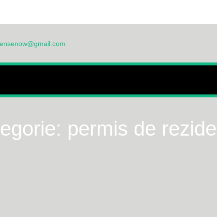
licensenow@gmail.com
CASĂ
DESPRE NOI
FAQ
FORMULAR
BLOG
PRODUSE
LITICA DE CONFIDENȚIALITATE
tegorie:
permis de rezide