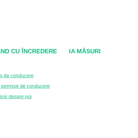
ND CU ÎNCREDERE
IA MĂSURI
is de conducere
Despre noi
te permise de conducere
FAQ
nii despre noi
Contactaţi-ne
Politica de confidențialita