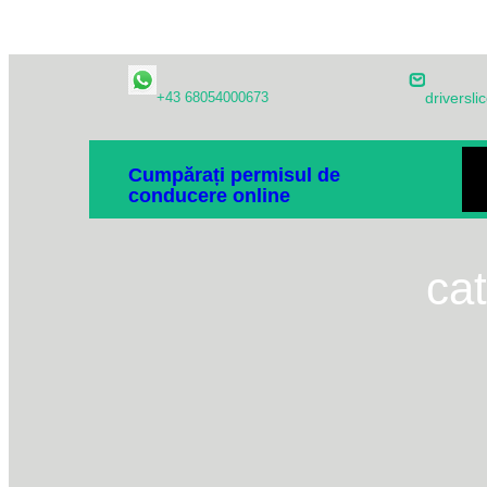
Sari
+43 68054000673
drivers
la
conținut
A
Cumpărați permisul de
conducere online
PO
ca