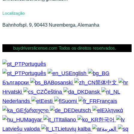
Localização
Bahnhofspl. 9, 90443 Nuremberga, Alemanha
buydriverslicense.com Todos os direitos reservados.
Português
Português
English
Български
Bosanski
简体中文
Hrvatski
Čeština
Dansk
Nederlands
Eesti
Suomi
Français
ქართული
Deutsch
Ελληνικά
Magyar
Italiano
한국어
Latviešu valoda
Lietuvių kalba
العربية