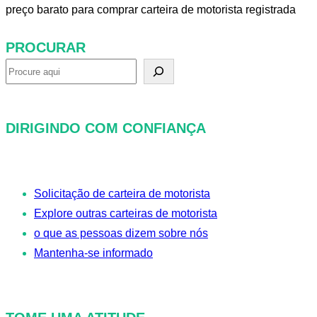
preço barato para comprar carteira de motorista registrada
PROCURAR
P
r
o
DIRIGINDO COM CONFIANÇA
c
u
r
Solicitação de carteira de motorista
a
Explore outras carteiras de motorista
r
o que as pessoas dizem sobre nós
Mantenha-se informado