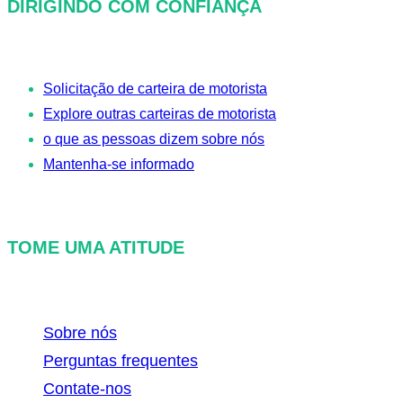
DIRIGINDO COM CONFIANÇA
c
u
r
Solicitação de carteira de motorista
a
Explore outras carteiras de motorista
r
o que as pessoas dizem sobre nós
Mantenha-se informado
TOME UMA ATITUDE
Sobre nós
Perguntas frequentes
Contate-nos