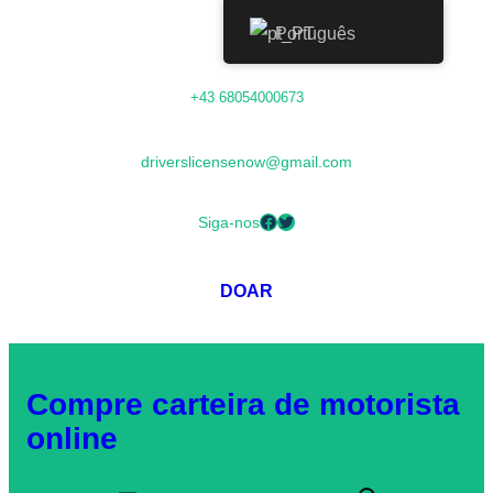
Português
Saltar
+43 68054000673
para
o
driverslicensenow@gmail.com
conteúdo
Facebook
Twitter
Siga-nos
DOAR
Compre carteira de motorista
online
P