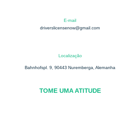
E-mail
driverslicensenow@gmail.com
Localização
Bahnhofspl. 9, 90443 Nuremberga, Alemanha
TOME UMA ATITUDE
Sobre nós
Perguntas frequentes
Contate-nos