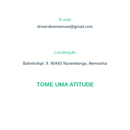
E-mail
driverslicensenow@gmail.com
Localização
Bahnhofspl. 9, 90443 Nuremberga, Alemanha
TOME UMA ATITUDE
Sobre nós
Perguntas frequentes
Contate-nos