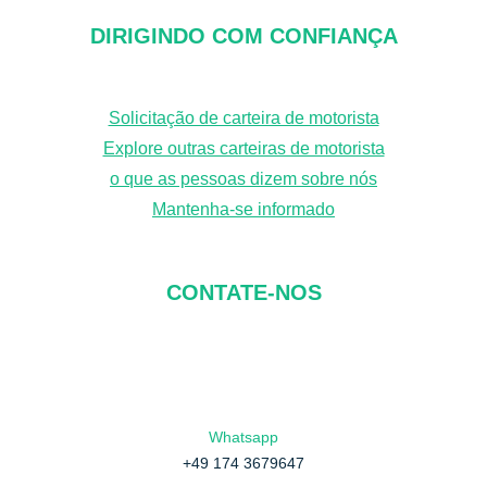
c
DIRIGINDO COM CONFIANÇA
u
r
Solicitação de carteira de motorista
a
Explore outras carteiras de motorista
r
o que as pessoas dizem sobre nós
Mantenha-se informado
CONTATE-NOS
Whatsapp
+49 174 3679647