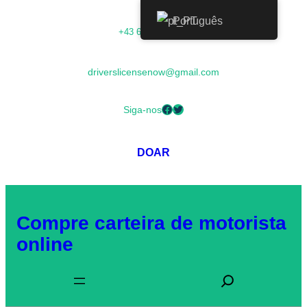
Saltar
Português
+43 68054000673
para
o
driverslicensenow@gmail.com
conteúdo
Facebook
Twitter
Siga-nos
DOAR
Compre carteira de motorista
online
P
r