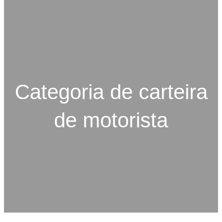
o
c
u
r
a
r
Categoria de carteira
de motorista