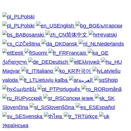
Polski
Polski
English
Български
Bosanski
简体中文
Hrvatski
Čeština
Dansk
Nederlands
Eesti
Suomi
Français
ქართული
Deutsch
Ελληνικά
Magyar
Italiano
한국어
Latviešu
valoda
Lietuvių kalba
العربية
Shqip
Հայերեն
Português
Română
Русский
Српски језик
Slovenčina
Slovenščina
Español
Svenska
ไทย
Türkçe
Українська