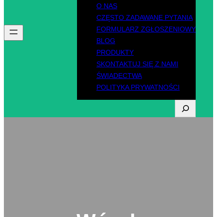
O NAS
CZĘSTO ZADAWANE PYTANIA
FORMULARZ ZGŁOSZENIOWY
BLOG
PRODUKTY
SKONTAKTUJ SIĘ Z NAMI
ŚWIADECTWA
POLITYKA PRYWATNOŚCI
S
z
u
k
a
j