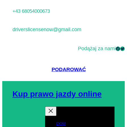
Przejdź
+43 68054000673
do
treści
driverslicensenow@gmail.com
Podążaj za nami
Facebook
Twitter
PODAROWAĆ
Kup prawo jazdy online
DOM