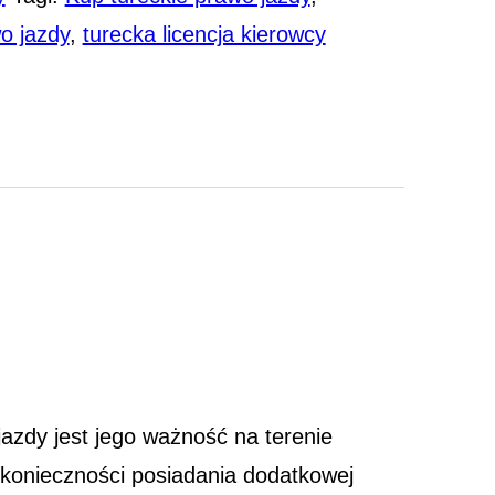
o jazdy
,
turecka licencja kierowcy
 jazdy jest jego ważność na terenie
 konieczności posiadania dodatkowej