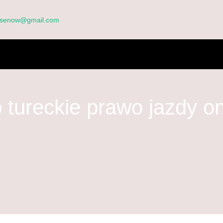
ensenow@gmail.com
OM
O NAS
CZĘSTO ZADAWANE PYTANIA
FORMULARZ ZGŁOS
ONTAKTUJ SIĘ Z NAMI
ŚWIADECTWA
 tureckie prawo jazdy on