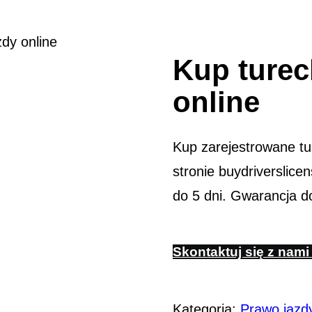
zdy online
Kup turec
online
Kup zarejestrowane tu
stronie buydriverslic
do 5 dni. Gwarancja d
Skontaktuj się z nami
Kategoria:
Prawo jazd