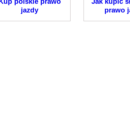
Kup polskie prawo
Jak kupić s
jazdy
prawo j