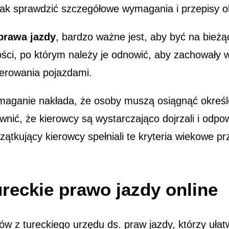
nak sprawdzić szczegółowe wymagania i przepisy 
prawa jazdy
, bardzo ważne jest, aby być na bieżą
ści, po którym należy je odnowić, aby zachowały 
ierowania pojazdami.
aganie nakłada, że osoby muszą osiągnąć określo
ć, że kierowcy są wystarczająco dojrzali i odpow
ątkujący kierowcy spełniali te kryteria wiekowe p
reckie prawo jazdy online
 z tureckiego urzędu ds. praw jazdy, którzy ułatwi