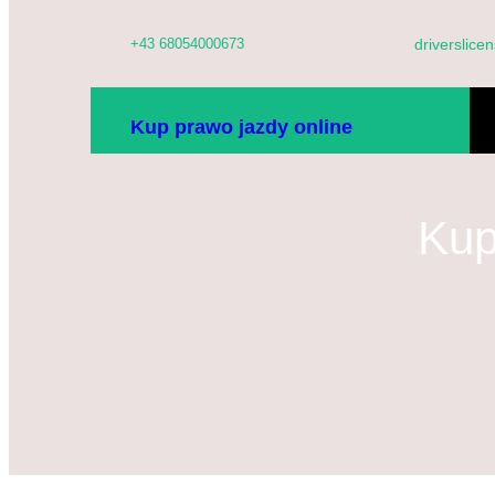
Przejdź
+43 68054000673
driverslic
do
treści
D
Kup prawo jazdy online
SK
Kup