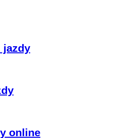
 jazdy
zdy
y online