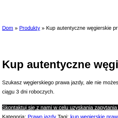
Kup aute
Dom
»
Produkty
»
Kup autentyczne węgierskie p
Kup autentyczne węgi
Szukasz węgierskiego prawa jazdy, ale nie możes
ciągu 3 dni roboczych.
Skontaktuj się z nami w celu uzyskania zapytani
Kategoria:
Prawo jazdy
Tagi:
kup węgierskie praw