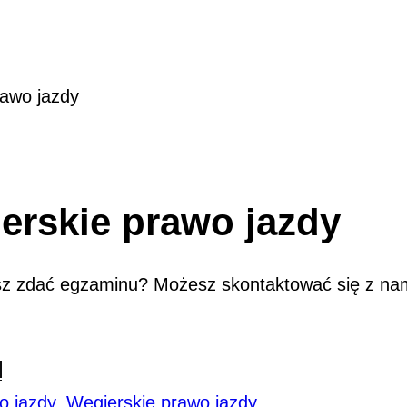
ntyczne węgierskie pr
rawo jazdy
erskie prawo jazdy
z zdać egzaminu? Możesz skontaktować się z nami
a
o jazdy
,
Węgierskie prawo jazdy