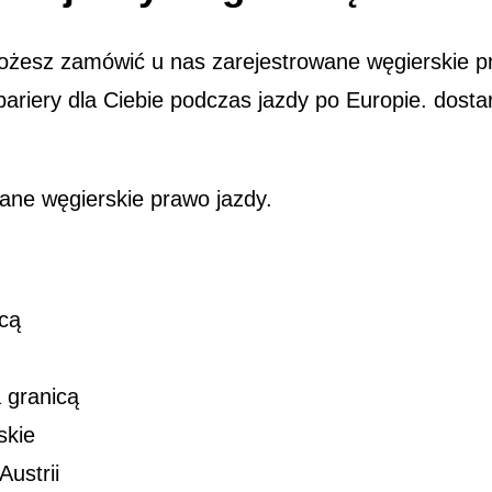
ożesz zamówić u nas zarejestrowane węgierskie pr
bariery dla Ciebie podczas jazdy po Europie. dost
ane węgierskie prawo jazdy.
icą
 granicą
skie
ustrii