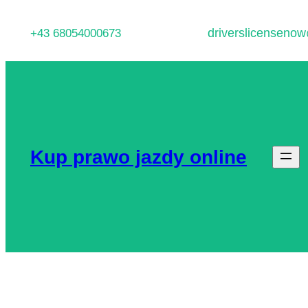
Przejdź
driverslicenseno
+43 68054000673
do
treści
Kup prawo jazdy online