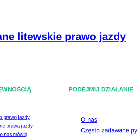
ne litewskie prawo jazdy
PEWNOŚCIĄ
PODEJMIJ DZIAŁANIE
o prawo jazdy
O nas
nne prawa jazdy
Często zadawane py
 o nas mówią