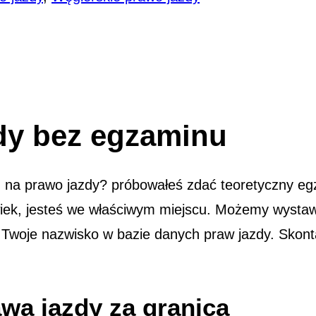
dy bez egzaminu
 na prawo jazdy? próbowałeś zdać teoretyczny eg
kolwiek, jesteś we właściwym miejscu. Możemy wyst
woje nazwisko w bazie danych praw jazdy. Skontakt
wa jazdy za granicą