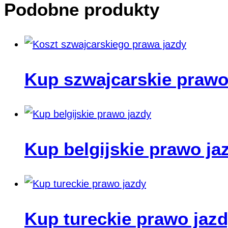
Podobne produkty
Kup szwajcarskie prawo
Kup belgijskie prawo ja
Kup tureckie prawo jazd