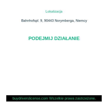
Lokalizacja
Bahnhofspl. 9, 90443 Norymberga, Niemcy
PODEJMIJ DZIAŁANIE
O nas
Często zadawane pytania
Skontaktuj się z nami
Polityka prywatności
buydriverslicense.com Wszelkie prawa zastrzeżone.