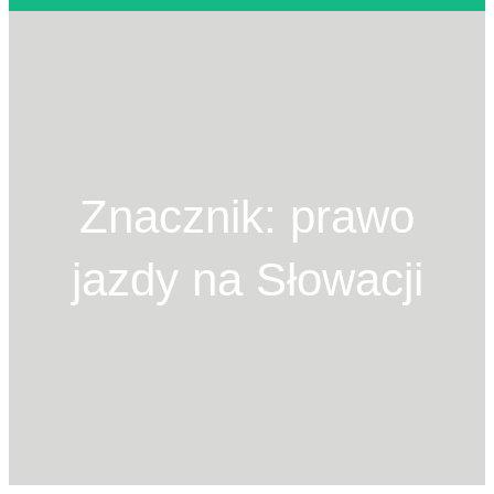
u
k
a
j
Znacznik:
prawo
jazdy na Słowacji