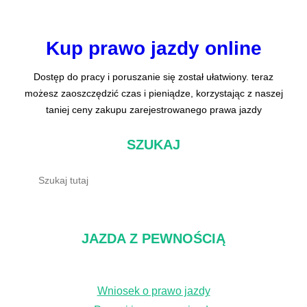
Kup prawo jazdy online
Dostęp do pracy i poruszanie się został ułatwiony. teraz
możesz zaoszczędzić czas i pieniądze, korzystając z naszej
taniej ceny zakupu zarejestrowanego prawa jazdy
SZUKAJ
S
z
u
k
JAZDA Z PEWNOŚCIĄ
a
j
Wniosek o prawo jazdy