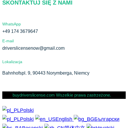
SKONTAKTUJ SIĘ Z NAMI
WhatsApp
+49 174 3679647
E-mail
driverslicensenow@gmail.com
Lokalizacja
Bahnhofspl. 9, 90443 Norymberga, Niemcy
buydriverslicense.com Wszelkie prawa zastrzeżone.
Polski
Polski
English
Български
Bosanski
简体中文
Hrvatski