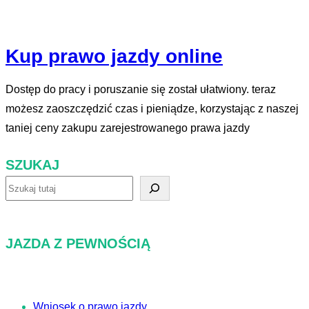
Kup prawo jazdy online
Dostęp do pracy i poruszanie się został ułatwiony. teraz
możesz zaoszczędzić czas i pieniądze, korzystając z naszej
taniej ceny zakupu zarejestrowanego prawa jazdy
SZUKAJ
S
z
u
JAZDA Z PEWNOŚCIĄ
k
a
j
Wniosek o prawo jazdy