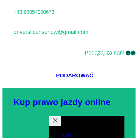
Przejdź
+43 68054000673
do
treści
driverslicensenow@gmail.com
Podążaj za nami
Facebook
Twitter
PODAROWAĆ
Kup prawo jazdy online
DOM