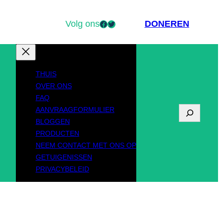
Volg ons
Facebook
Twitter
DONEREN
THUIS
OVER ONS
FAQ
AANVRAAGFORMULIER
Z
BLOGGEN
o
PRODUCTEN
NEEM CONTACT MET ONS OP
e
GETUIGENISSEN
k
PRIVACYBELEID
o
p
d