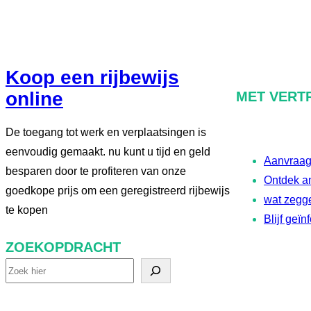
Koop een rijbewijs
online
MET VERT
De toegang tot werk en verplaatsingen is
eenvoudig gemaakt. nu kunt u tijd en geld
Aanvraag 
besparen door te profiteren van onze
Ontdek an
goedkope prijs om een geregistreerd rijbewijs
wat zegg
te kopen
Blijf geï
ZOEKOPDRACHT
Z
o