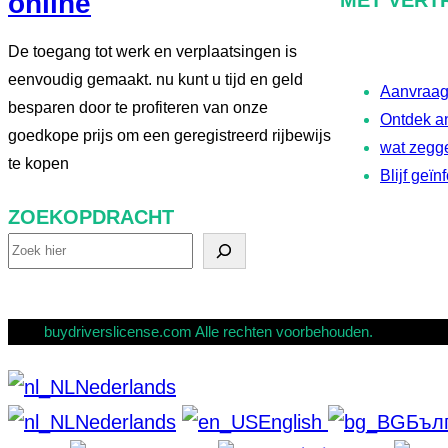
online
De toegang tot werk en verplaatsingen is
eenvoudig gemaakt. nu kunt u tijd en geld
Aanvraag 
besparen door te profiteren van onze
Ontdek an
goedkope prijs om een geregistreerd rijbewijs
wat zegg
te kopen
Blijf geï
ZOEKOPDRACHT
Z
o
e
buydriverslicense.com Alle rechten voorbehouden.
k
Nederlands
o
Nederlands
English
Бъл
p