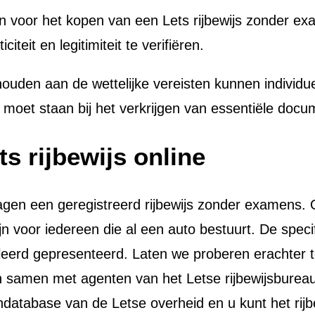
an voor het kopen van een Lets rijbewijs zonder ex
eit en legitimiteit te verifiëren.
houden aan de wettelijke vereisten kunnen individu
op moet staan bij het verkrijgen van essentiële docu
s rijbewijs online
gen een geregistreerd rijbewijs zonder examens. Om
n voor iedereen die al een auto bestuurt. De spec
etailleerd gepresenteerd. Laten we proberen erach
n samen met agenten van het Letse rijbewijsburea
zendatabase van de Letse overheid en u kunt het rij