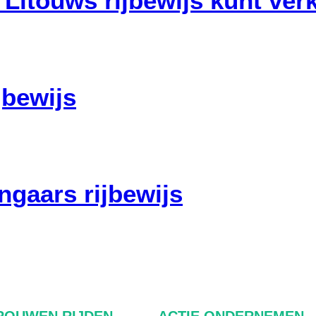
Litouws rijbewijs kunt verk
jbewijs
gaars rijbewijs
ROUWEN RIJDEN
ACTIE ONDERNEMEN