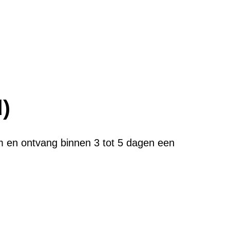
registreerd)
r
a
c
h
t
)
om en ontvang binnen 3 tot 5 dagen een