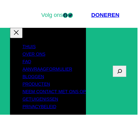
Volg ons
Facebook
Twitter
DONEREN
THUIS
OVER ONS
FAQ
AANVRAAGFORMULIER
Z
BLOGGEN
o
PRODUCTEN
NEEM CONTACT MET ONS OP
e
GETUIGENISSEN
k
PRIVACYBELEID
o
p
d