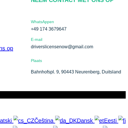
WhatsAppen
+49 174 3679647
E-mail
driverslicensenow@gmail.com
ns op
Plaats
Bahnhofspl. 9, 90443 Neurenberg, Duitsland
atski
Čeština
Dansk
Eesti