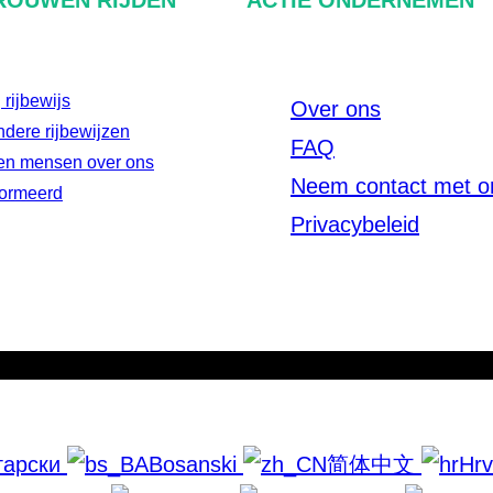
rijbewijs
Over ons
dere rijbewijzen
FAQ
en mensen over ons
Neem contact met o
nformeerd
Privacybeleid
гарски
Bosanski
简体中文
Hrv