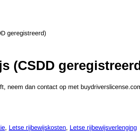
ts rijbewijs (CSDD ge
DD geregistreerd)
js (CSDD geregistreerd
heeft, neem dan contact op met buydriverslicense.c
ie
,
Letse rijbewijskosten
,
Letse rijbewijsverlenging