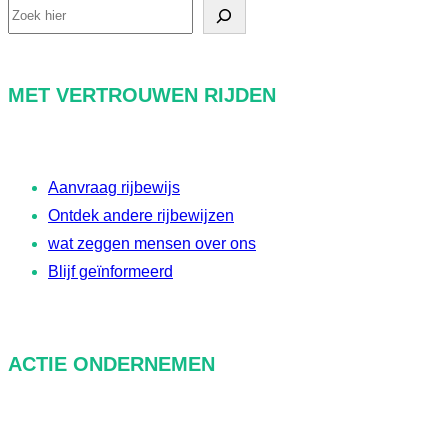
Z
o
e
MET VERTROUWEN RIJDEN
k
o
p
Aanvraag rijbewijs
d
Ontdek andere rijbewijzen
r
wat zeggen mensen over ons
a
Blijf geïnformeerd
c
h
t
ACTIE ONDERNEMEN