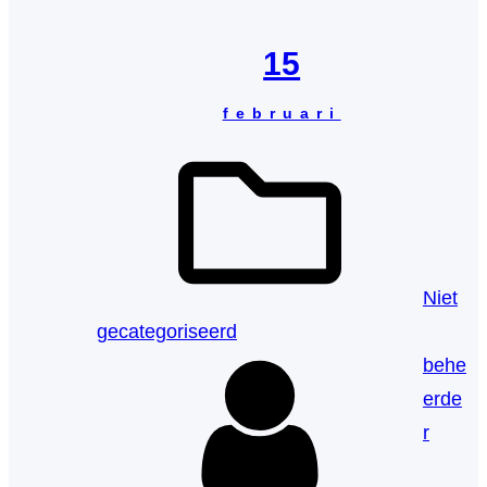
r
a
15
c
februari
h
t
Niet
gecategoriseerd
behe
erde
r