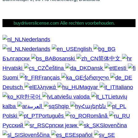
buydriverslicense.com Alle rechten voorbehouden.
Nederlands
Nederlands
English
Български
Bosanski
简体中文
Hrvatski
Čeština
Dansk
Eesti
Suomi
Français
ქართული
Deutsch
Ελληνικά
Magyar
Italiano
한국어
Latviešu valoda
Lietuvių
kalba
العربية
Shqip
Հայերեն
Polski
Português
Română
Русский
Српски језик
Slovenčina
Slovenščina
Español