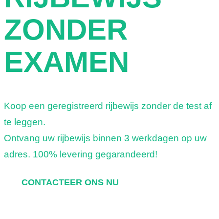
r
ZONDER
a
c
EXAMEN
h
t
Koop een geregistreerd rijbewijs zonder de test af
te leggen.
Ontvang uw rijbewijs binnen 3 werkdagen op uw
adres. 100% levering gegarandeerd!
CONTACTEER ONS NU