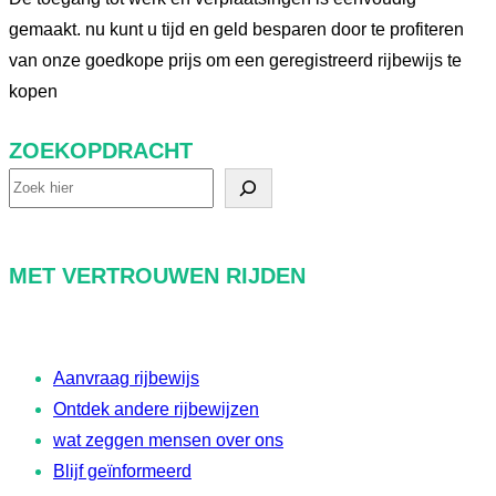
gemaakt. nu kunt u tijd en geld besparen door te profiteren
van onze goedkope prijs om een geregistreerd rijbewijs te
kopen
ZOEKOPDRACHT
Z
o
e
MET VERTROUWEN RIJDEN
k
o
p
Aanvraag rijbewijs
d
Ontdek andere rijbewijzen
r
wat zeggen mensen over ons
a
Blijf geïnformeerd
c