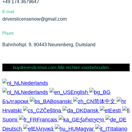
+49 174 3679647
E-mail
driverslicensenow@gmail.com
Plaats
Bahnhofspl. 9, 90443 Neurenberg, Duitsland
buydriverslicense.com Alle rechten voorbehouden.
Nederlands
Nederlands
English
Български
Bosanski
简体中文
Hrvatski
Čeština
Dansk
Eesti
Suomi
Français
ქართული
Deutsch
Ελληνικά
Magyar
Italiano