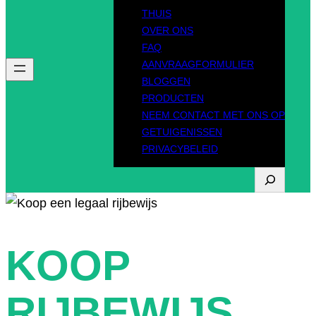
THUIS
OVER ONS
FAQ
AANVRAAGFORMULIER
BLOGGEN
PRODUCTEN
NEEM CONTACT MET ONS OP
GETUIGENISSEN
PRIVACYBELEID
Z
o
e
k
KOOP
o
p
RIJBEWIJS
d