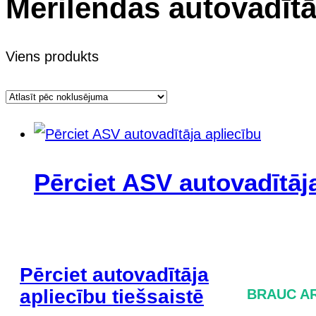
Merilendas autovadītā
Viens produkts
Pērciet ASV autovadītāj
Pērciet autovadītāja
apliecību tiešsaistē
BRAUC AR