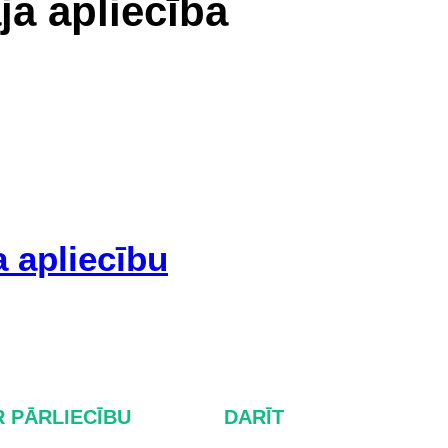
ja apliecība
a apliecību
 PĀRLIECĪBU
DARĪT