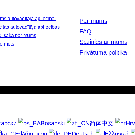
ms autovadītāja apliecībai
Par mums
 citas autovadītāja apliecības
FAQ
ēki saka par mums
Sazinies ar mums
formēts
Privātuma politika
гарски
Bosanski
简体中文
Hrv
ქართული
Deutsch
Ελληνικά