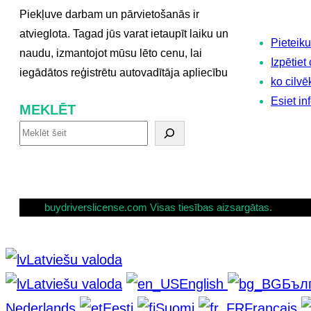
Piekļuve darbam un pārvietošanās ir
atvieglota. Tagad jūs varat ietaupīt laiku un
Pieteiku
naudu, izmantojot mūsu lēto cenu, lai
Izpētiet
iegādātos reģistrētu autovadītāja apliecību
ko cilv
Esiet in
MEKLĒT
M
e
k
l
buydriverslicense.com Visas tiesības aizsargātas.
ē
t
Latviešu valoda
Latviešu valoda
English
Бъл
Nederlands
Eesti
Suomi
Français