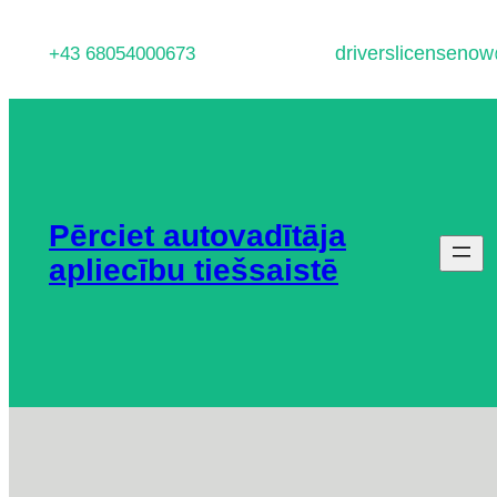
Pāriet
driverslicenseno
+43 68054000673
uz
saturu
Pērciet autovadītāja
apliecību tiešsaistē