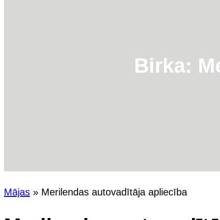
Birka:
Me
Mājas
»
Merilendas autovadītāja apliecība