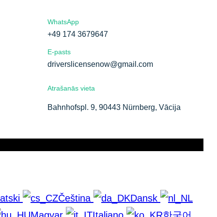
WhatsApp
+49 174 3679647
E-pasts
driverslicensenow@gmail.com
Atrašanās vieta
Bahnhofspl. 9, 90443 Nürnberg, Vācija
atski
Čeština
Dansk
Magyar
Italiano
한국어