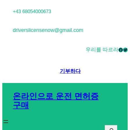
콘
+43 68054000673
텐
츠
driverslicensenow@gmail.com
로
바
우리를 따르라
Facebook
Twitter
로
가
기
기부하다
온라인으로 운전 면허증
구매
찾