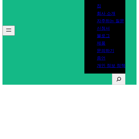
집
회사 소개
자주하는 질문
신청서
블로그
제품
문의하기
증언
개인 정보 정책
찾
다
[태그:]
오스트리아 운
전면허증 비용