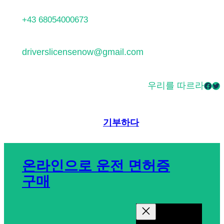
콘
+43 68054000673
텐
츠
driverslicensenow@gmail.com
로
바
우리를 따르라
Facebook
Twitter
로
가
기
기부하다
온라인으로 운전 면허증
구매