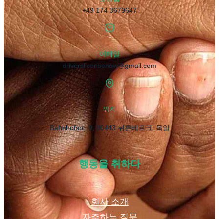
+49 174 3679647
이메일
driverslicensenow@gmail.com
위치
Bahnhofspl. 9, 90443 뉘른베르크, 독일
행동을 취하다
회사 소개
자주하는 질문