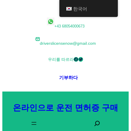
한국어
콘
+43 68054000673
텐
츠
driverslicensenow@gmail.com
로
바
Facebook
Twitter
우리를 따르라
로
가
기부하다
기
온라인으로 운전 면허증 구매
찾
다