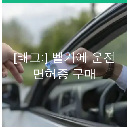
[태그:]
벨기에 운전
면허증 구매