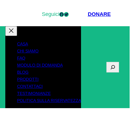
Seguici
Facebook
Twitter
DONARE
CASA
CHI SIAMO
FAQ
MODULO DI DOMANDA
R
BLOG
i
PRODOTTI
CONTATTACI
c
TESTIMONIANZE
e
POLITICA SULLA RISERVATEZZA
r
c
a