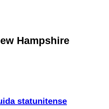
nte di guida del New 
 New Hampshire
uida statunitense