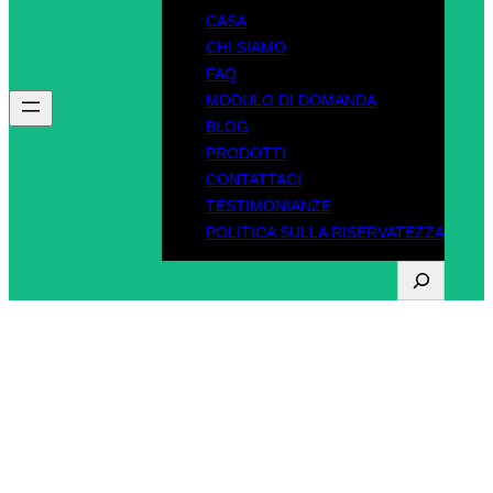
CASA
CHI SIAMO
FAQ
MODULO DI DOMANDA
BLOG
PRODOTTI
CONTATTACI
TESTIMONIANZE
POLITICA SULLA RISERVATEZZA
R
i
c
Tag:
Patente di guida
e
r
del Minnesota
c
a