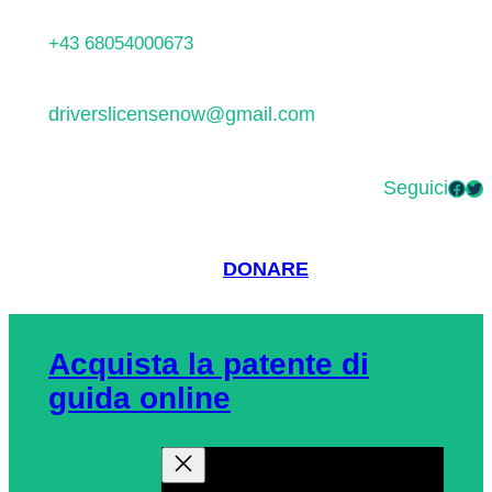
Vai
+43 68054000673
al
contenuto
driverslicensenow@gmail.com
Seguici
Facebook
Twitter
DONARE
Acquista la patente di
guida online