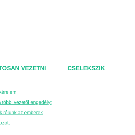
TOSAN VEZETNI
CSELEKSZIK
kérelem
Rólunk
 többi vezetői engedélyt
GYIK
k rólunk az emberek
Lépjen kapcsolatba velü
ozott
Adatvédelmi irányelvek