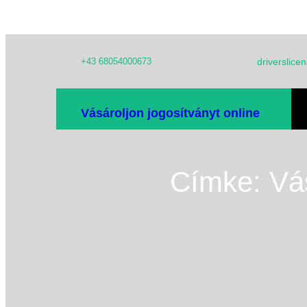
Ugrás
+43 68054000673
driverslic
a
tartalomhoz
IT
Vásároljon jogosítványt online
B
Címke:
Vá