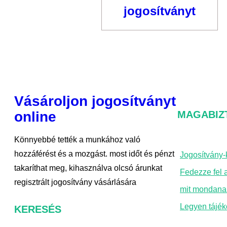
jogosítványt
Vásároljon jogosítványt
online
MAGABIZ
Könnyebbé tették a munkához való
hozzáférést és a mozgást. most időt és pénzt
Jogosítvány-
takaríthat meg, kihasználva olcsó árunkat
Fedezze fel a
regisztrált jogosítvány vásárlására
mit mondana
Legyen tájék
KERESÉS