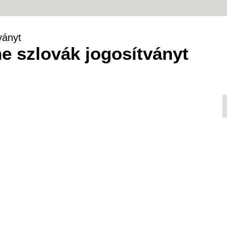
ványt
ne szlovák jogosítványt