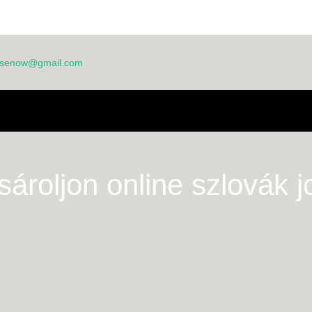
ensenow@gmail.com
THON
RÓLUNK
GYIK
JELENTKEZÉSI LAP
BLOG
TERMÉKEK
IZONYSÁGTÉTELEK
sároljon online szlovák j