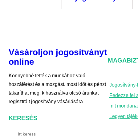
Vásároljon jogosítványt
online
MAGABIZ
Könnyebbé tették a munkához való
hozzáférést és a mozgást. most időt és pénzt
Jogosítvány-
takaríthat meg, kihasználva olcsó árunkat
Fedezze fel a
regisztrált jogosítvány vásárlására
mit mondana
Legyen tájék
KERESÉS
K