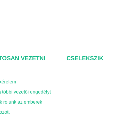
TOSAN VEZETNI
CSELEKSZIK
kérelem
Rólunk
 többi vezetői engedélyt
GYIK
k rólunk az emberek
Lépjen kapcsolatba velü
ozott
Adatvédelmi irányelvek