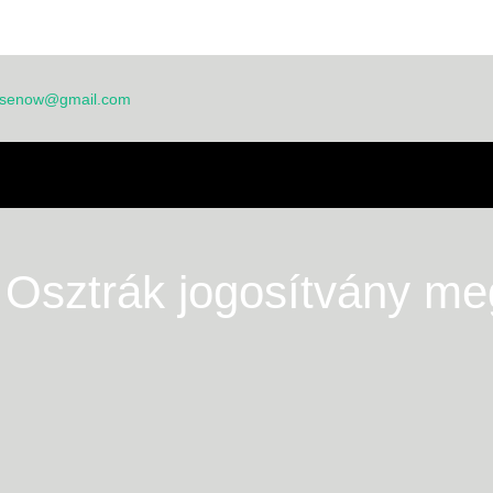
ensenow@gmail.com
THON
RÓLUNK
GYIK
JELENTKEZÉSI LAP
BLOG
TERMÉKEK
IZONYSÁGTÉTELEK
:
Osztrák jogosítvány me