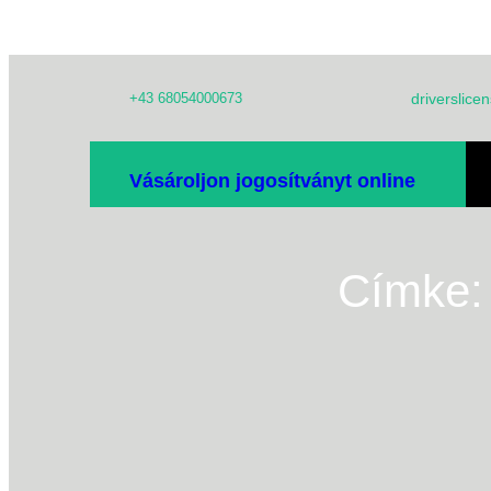
Ugrás
+43 68054000673
driverslic
a
tartalomhoz
IT
Vásároljon jogosítványt online
B
Címke