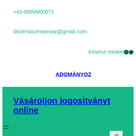
Ugrás
+43 68054000673
a
tartalomhoz
driverslicensenow@gmail.com
Kövess minket
Facebook
Twitter
ADOMÁNYOZ
Vásároljon jogosítványt
online
K