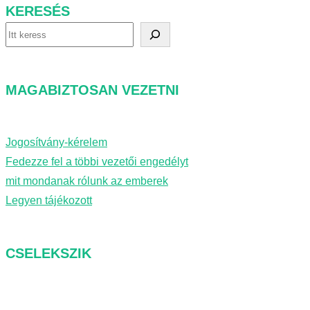
KERESÉS
K
e
r
MAGABIZTOSAN VEZETNI
e
s
é
Jogosítvány-kérelem
s
Fedezze fel a többi vezetői engedélyt
mit mondanak rólunk az emberek
Legyen tájékozott
CSELEKSZIK
Rólunk