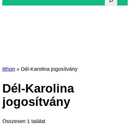
e
r
Címke:
Dél-Karolina
e
s
jogosítvány
é
s
itthon
»
Dél-Karolina jogosítvány
Dél-Karolina
jogosítvány
Összesen 1 találat