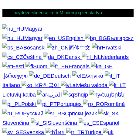
buydriverslicense.com Minden jog fenntartva.
Magyar
Magyar
English
Български
Bosanski
简体中文
Hrvatski
Čeština
Dansk
Nederlands
Eesti
Suomi
Français
ქართული
Deutsch
Ελληνικά
Italiano
한국어
Latviešu valoda
Lietuvių kalba
العربية
Shqip
Հայերեն
Polski
Português
Română
Русский
Српски језик
Slovenčina
Slovenščina
Español
Svenska
ไทย
Türkçe