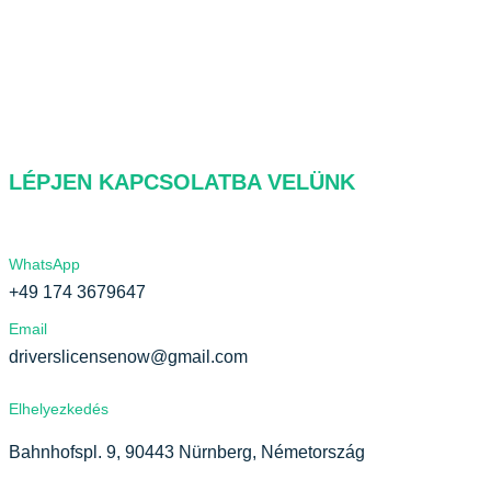
GYIK
Lépjen kapcsolatba velünk
Adatvédelmi irányelvek
LÉPJEN KAPCSOLATBA VELÜNK
WhatsApp
+49 174 3679647
Email
driverslicensenow@gmail.com
Elhelyezkedés
Bahnhofspl. 9, 90443 Nürnberg, Németország