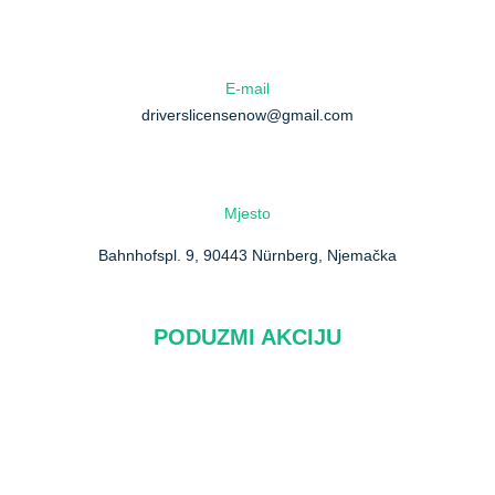
E-mail
driverslicensenow@gmail.com
Mjesto
Bahnhofspl. 9, 90443 Nürnberg, Njemačka
PODUZMI AKCIJU
O nama
Pitanja
Kontaktirajte nas