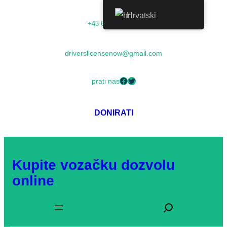
Hrvatski
+43 68054000673
driverslicensenow@gmail.com
prati nas
DONIRATI
Kupite vozačku dozvolu
online