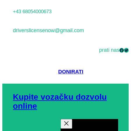
Skoči
+43 68054000673
do
sadržaja
driverslicensenow@gmail.com
prati nas
Facebook
Twitter
DONIRATI
Kupite vozačku dozvolu
online