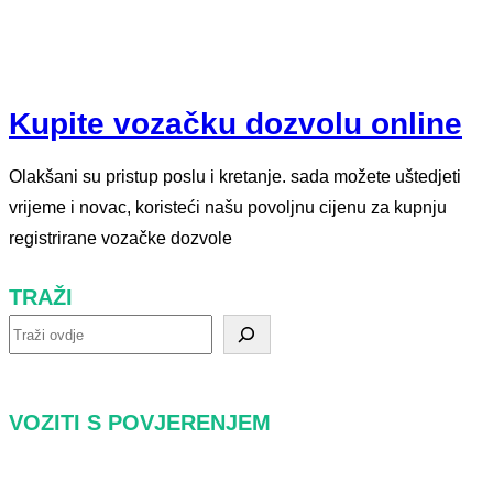
Kupite vozačku dozvolu online
Olakšani su pristup poslu i kretanje. sada možete uštedjeti
vrijeme i novac, koristeći našu povoljnu cijenu za kupnju
registrirane vozačke dozvole
TRAŽI
t
r
a
VOZITI S POVJERENJEM
ž
i