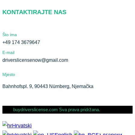
KONTAKTIRAJTE NAS
Što ima
+49 174 3679647
E-mail
driverslicensenow@gmail.com
Mjesto
Bahnhofspl. 9, 90443 Nürnberg, Njemačka
buydriverslicense.com Sva prava pridržana.
Hrvatski
Hrvatski
English
Български