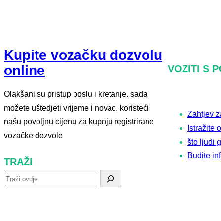
Kupite vozačku dozvolu
online
VOZITI S 
Olakšani su pristup poslu i kretanje. sada
možete uštedjeti vrijeme i novac, koristeći
Zahtjev 
našu povoljnu cijenu za kupnju registrirane
Istražite
vozačke dozvole
što ljudi
Budite in
TRAŽI
t
r
a