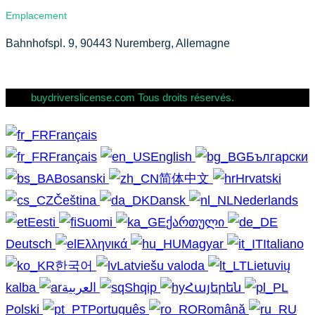
Emplacement
Bahnhofspl. 9, 90443 Nuremberg, Allemagne
buydriverslicense.com Tous droits réservés.
Français
Français
English
Български
Bosanski
简体中文
Hrvatski
Čeština
Dansk
Nederlands
Eesti
Suomi
ქართული
Deutsch
Ελληνικά
Magyar
Italiano
한국어
Latviešu valoda
Lietuvių
kalba
العربية
Shqip
Հայերեն
Polski
Português
Română