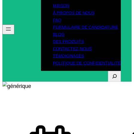
MAISON
À PROPOS DE NOUS
FAQ
FORMULAIRE DE CANDIDATURE
BLOG
DES PRODUITS
CONTACTEZ-NOUS
TÉMOIGNAGES
POLITIQUE DE CONFIDENTIALITÉ
R
e
c
FAQ
h
e
r
c