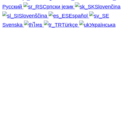
Русский
Српски језик
Slovenčina
Slovenščina
Español
Svenska
ไทย
Türkçe
Українська