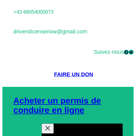
Aller
+43 68054000673
au
contenu
driverslicensenow@gmail.com
Suivez-nous
Facebook
Twitter
FAIRE UN DON
Acheter un permis de
conduire en ligne