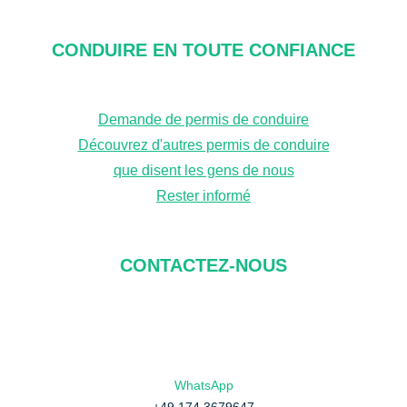
c
h
CONDUIRE EN TOUTE CONFIANCE
e
r
Demande de permis de conduire
c
Découvrez d'autres permis de conduire
h
que disent les gens de nous
e
Rester informé
CONTACTEZ-NOUS
WhatsApp