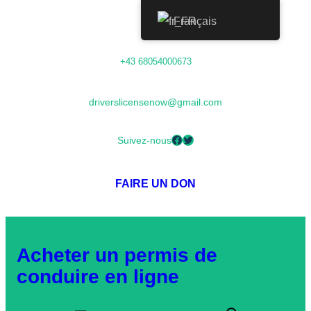
Français
Aller
+43 68054000673
au
contenu
driverslicensenow@gmail.com
Facebook
Twitter
Suivez-nous
FAIRE UN DON
Acheter un permis de
conduire en ligne
R