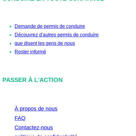
h
e
r
Demande de permis de conduire
c
Découvrez d'autres permis de conduire
h
que disent les gens de nous
e
Rester informé
PASSER À L'ACTION
À propos de nous
FAQ
Contactez-nous