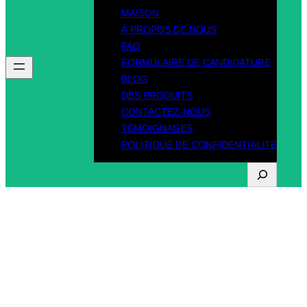
MAISON
À PROPOS DE NOUS
FAQ
FORMULAIRE DE CANDIDATURE
BLOG
DES PRODUITS
CONTACTEZ-NOUS
TÉMOIGNAGES
POLITIQUE DE CONFIDENTIALITÉ
R
e
c
Étiquette :
acheter un
h
e
faux passeport
r
c