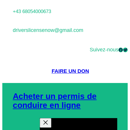
Aller
+43 68054000673
au
contenu
driverslicensenow@gmail.com
Suivez-nous
Facebook
Twitter
FAIRE UN DON
Acheter un permis de
conduire en ligne