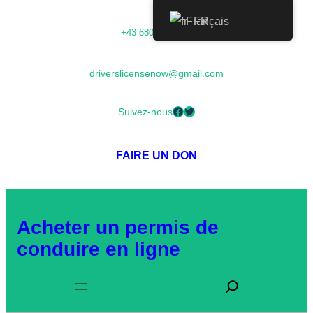
Aller
Français
+43 68054000673
au
contenu
driverslicensenow@gmail.com
Facebook
Twitter
Suivez-nous
FAIRE UN DON
Acheter un permis de
conduire en ligne
R
e