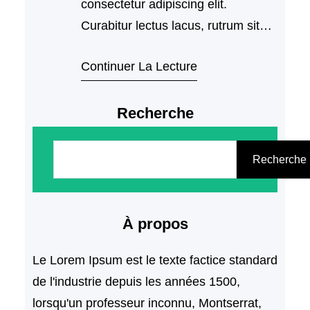
consectetur adipiscing elit.
Curabitur lectus lacus, rutrum sit
amet placerat et, bibendum nec
Continuer La Lecture
mauris. Duis…
Recherche
R
e
Recherche
c
h
À propos
e
r
Le Lorem Ipsum est le texte factice standard
c
de l'industrie depuis les années 1500,
h
lorsqu'un professeur inconnu, Montserrat,
e