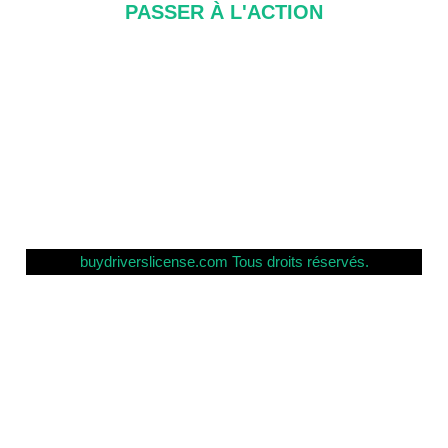
PASSER À L'ACTION
À propos de nous
FAQ
Contactez-nous
politique de confidentialité
buydriverslicense.com Tous droits réservés.