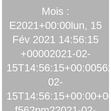
c
Mois :
h
e
E2021+00:00lun, 15
r
c
Fév 2021 14:56:15
h
e
+00002021-02-
15T14:56:15+00:0056
02-
15T14:56:15+00:00+0
f562pm22021-02-