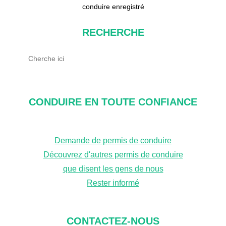
conduire enregistré
RECHERCHE
R
e
c
h
CONDUIRE EN TOUTE CONFIANCE
e
r
Demande de permis de conduire
c
Découvrez d'autres permis de conduire
h
que disent les gens de nous
e
Rester informé
CONTACTEZ-NOUS