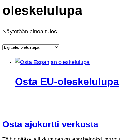
oleskelulupa
Näytetään ainoa tulos
Osta EU-oleskelulupa
Osta ajokortti verkosta
Töihin pääsy ja liikkuminen on tehty helpoksi. nyt voit