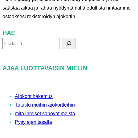
säästää aikaa ja rahaa hyödyntämällä edullista hintaamme
ostaaksesi rekisteröidyn ajokortin
HAE
H
a
e
AJAA LUOTTAVAISIN MIELIN
Ajokorttihakemus
Tutustu muihin ajokortteihin
mitä ihmiset sanovat meistä
Pysy ajan tasalla