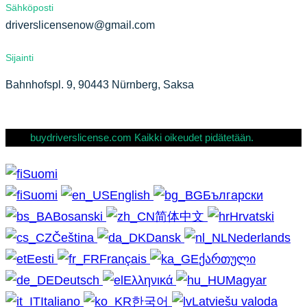
Sähköposti
driverslicensenow@gmail.com
Sijainti
Bahnhofspl. 9, 90443 Nürnberg, Saksa
buydriverslicense.com Kaikki oikeudet pidätetään.
Suomi
Suomi
English
Български
Bosanski
简体中文
Hrvatski
Čeština
Dansk
Nederlands
Eesti
Français
ქართული
Deutsch
Ελληνικά
Magyar
Italiano
한국어
Latviešu valoda