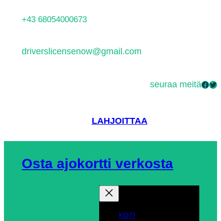
Siirry
+43 68054000673
sisältöön
driverslicensenow@gmail.com
seuraa meitä
Facebook
Twitter
LAHJOITTAA
Osta ajokortti verkosta
KOTI