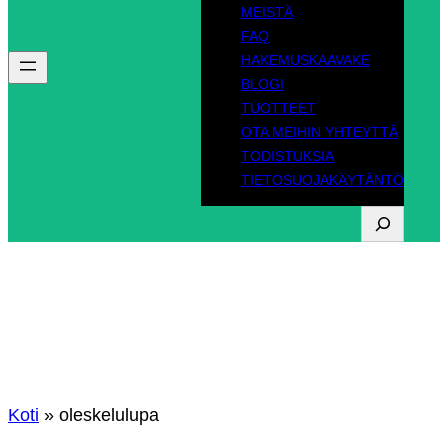
MEISTÄ
FAQ
HAKEMUSKAAVAKE
BLOGI
TUOTTEET
OTA MEIHIN YHTEYTTÄ
TODISTUKSIA
TIETOSUOJAKÄYTÄNTÖ
H
a
e
Osasto:
oleskelulupa
Koti
»
oleskelulupa