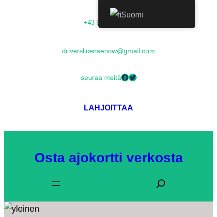
Suomi
+43 68054000673
driverslicensenow@gmail.com
seuraa meitä
LAHJOITTAA
Osta ajokortti verkosta