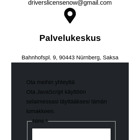
driverslicensenow@gmail.com
Palvelukeskus
Bahnhofspl. 9, 90443 Nürnberg, Saksa
Ota meihin yhteyttä
Ota JavaScript käyttöön
selaimessasi täyttääksesi tämän
lomakkeen.
Nimi
*