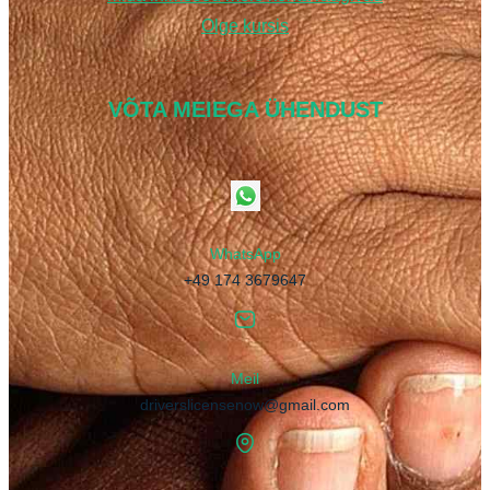
Olge kursis
VÕTA MEIEGA ÜHENDUST
WhatsApp
+49 174 3679647
Meil
driverslicensenow@gmail.com