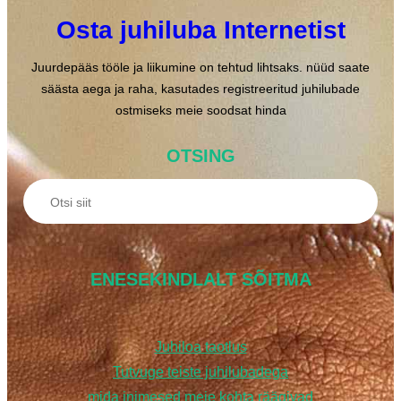
Osta juhiluba Internetist
Juurdepääs tööle ja liikumine on tehtud lihtsaks. nüüd saate
säästa aega ja raha, kasutades registreeritud juhilubade
ostmiseks meie soodsat hinda
OTSING
O
t
s
i
ENESEKINDLALT SÕITMA
n
g
Juhiloa taotlus
Tutvuge teiste juhilubadega
mida inimesed meie kohta räägivad