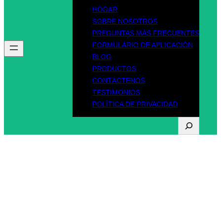
HOGAR
SOBRE NOSOTROS
PREGUNTAS MÁS FRECUENTES
FORMULARIO DE APLICACIÓN
BLOG
PRODUCTOS
CONTÁCTENOS
TESTIMONIOS
POLÍTICA DE PRIVACIDAD
B
u
s
Etiqueta:
Licencia de
c
a
conducir de
r
Pensilvania