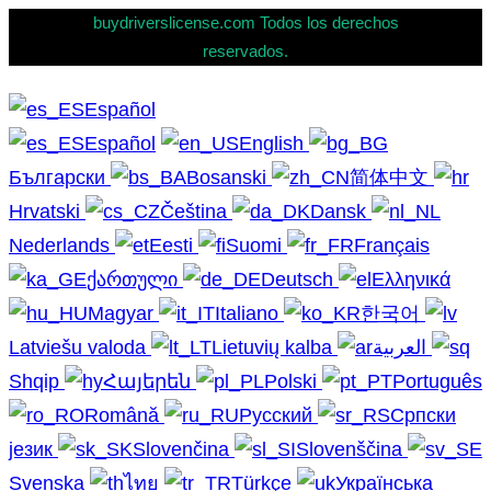
buydriverslicense.com Todos los derechos
reservados.
Español
Español
English
Български
Bosanski
简体中文
Hrvatski
Čeština
Dansk
Nederlands
Eesti
Suomi
Français
ქართული
Deutsch
Ελληνικά
Magyar
Italiano
한국어
Latviešu valoda
Lietuvių kalba
العربية
Shqip
Հայերեն
Polski
Português
Română
Русский
Српски
језик
Slovenčina
Slovenščina
Svenska
ไทย
Türkçe
Українська