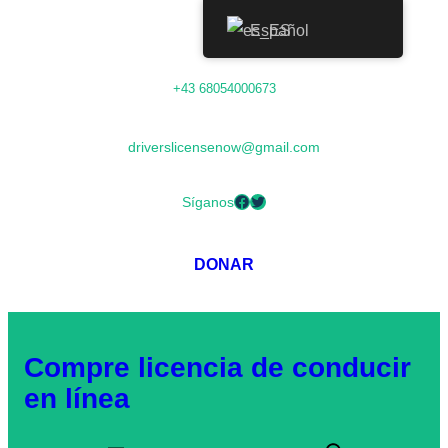
Español
Saltar
+43 68054000673
al
contenido
driverslicensenow@gmail.com
Facebook
Twitter
Síganos
DONAR
Compre licencia de conducir
en línea
B