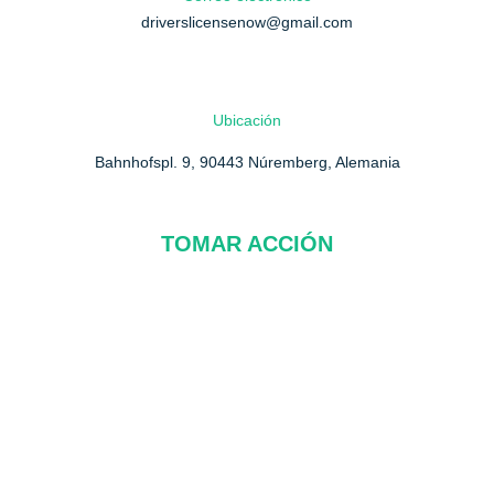
driverslicensenow@gmail.com
Ubicación
Bahnhofspl. 9, 90443 Núremberg, Alemania
TOMAR ACCIÓN
Sobre nosotros
Preguntas más frecuentes
Contáctenos
política de privacidad