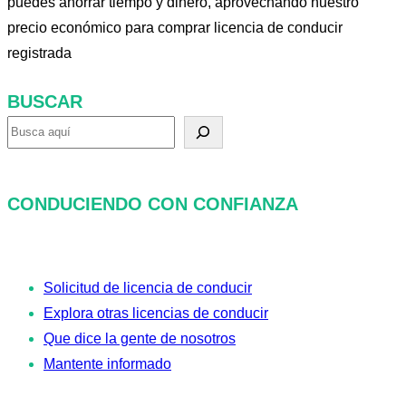
puedes ahorrar tiempo y dinero, aprovechando nuestro
precio económico para comprar licencia de conducir
registrada
BUSCAR
B
u
s
CONDUCIENDO CON CONFIANZA
c
a
r
Solicitud de licencia de conducir
Explora otras licencias de conducir
Que dice la gente de nosotros
Mantente informado