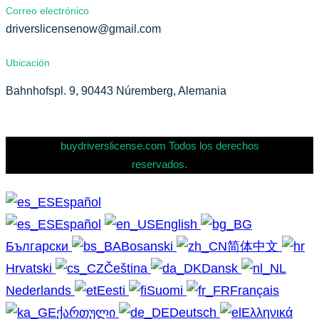
Correo electrónico
driverslicensenow@gmail.com
Ubicación
Bahnhofspl. 9, 90443 Núremberg, Alemania
buydriverslicense.com Todos los derechos
reservados.
Español
Español
English
Български
Bosanski
简体中文
Hrvatski
Čeština
Dansk
Nederlands
Eesti
Suomi
Français
ქართული
Deutsch
Ελληνικά