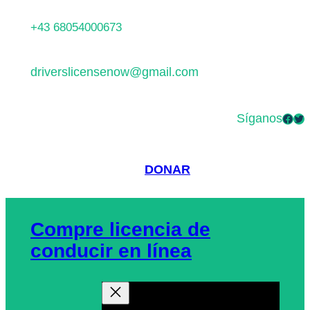
Saltar
+43 68054000673
al
contenido
driverslicensenow@gmail.com
Síganos
Facebook
Twitter
DONAR
Compre licencia de
conducir en línea