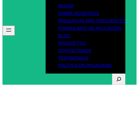
HOGAR
SOBRE NOSOTROS
PREGUNTAS MÁS FRECUENTES
FORMULARIO DE APLICACIÓN
BLOG
PRODUCTOS
CONTÁCTENOS
TESTIMONIOS
POLÍTICA DE PRIVACIDAD
B
u
s
Categoría de licencia
c
a
de conducir
r