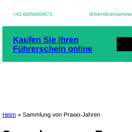
Zum
driverslicenseno
+43 68054000673
Inhalt
springen
Kaufen Sie Ihren
HEIM
Führerschein online
DATENS
Schlagwo
Heim
»
Sammlung von Prawo-Jahren