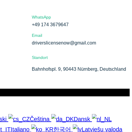
WhatsApp
+49 174 3679647
Email
driverslicensenow@gmail.com
Standort
Bahnhofspl. 9, 90443 Nürnberg, Deutschland
ski
Čeština
Dansk
Italiano
한국어
Latviešu valoda