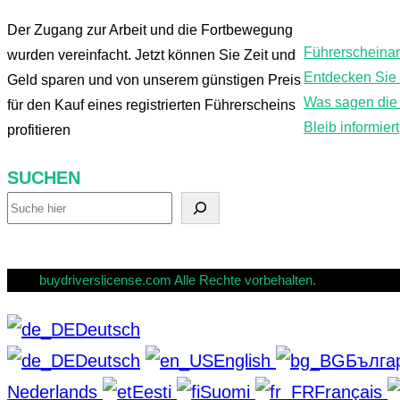
Der Zugang zur Arbeit und die Fortbewegung
Führerscheina
wurden vereinfacht. Jetzt können Sie Zeit und
Entdecken Sie
Geld sparen und von unserem günstigen Preis
Was sagen die 
für den Kauf eines registrierten Führerscheins
Bleib informiert
profitieren
SUCHEN
S
u
c
buydriverslicense.com Alle Rechte vorbehalten.
h
Deutsch
e
Deutsch
English
Бълга
n
Nederlands
Eesti
Suomi
Français