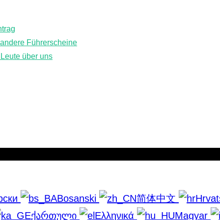
ntrag
Über uns
 andere Führerscheine
FAQ
Leute über uns
Kontaktiere uns
Datenschutzrichtlinie
рски
Bosanski
简体中文
Hrvat
ქართული
Ελληνικά
Magyar