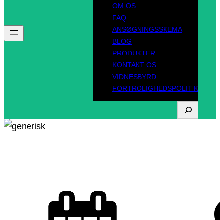
OM OS
FAQ
ANSØGNINGSSKEMA
BLOG
PRODUKTER
KONTAKT OS
VIDNESBYRD
FORTROLIGHEDSPOLITIK
S
ø
g
Om os