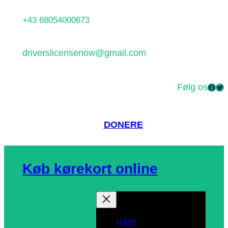
Spring
+43 68054000673
til
indhold
driverslicensenow@gmail.com
Følg os
Facebook
Twitter
DONERE
Køb kørekort online
HJEM