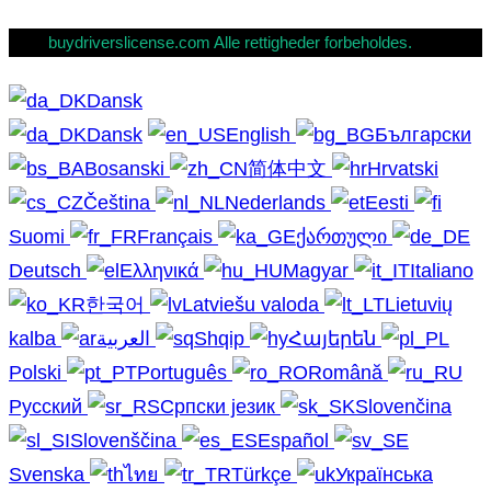
buydriverslicense.com Alle rettigheder forbeholdes.
Dansk
Dansk
English
Български
Bosanski
简体中文
Hrvatski
Čeština
Nederlands
Eesti
Suomi
Français
ქართული
Deutsch
Ελληνικά
Magyar
Italiano
한국어
Latviešu valoda
Lietuvių
kalba
العربية
Shqip
Հայերեն
Polski
Português
Română
Русский
Српски језик
Slovenčina
Slovenščina
Español
Svenska
ไทย
Türkçe
Українська