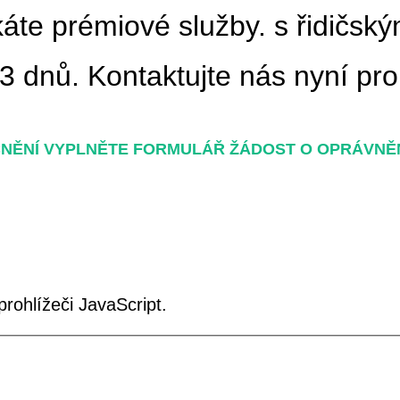
káte prémiové služby. s řidičs
3 dnů. Kontaktujte nás nyní pr
NĚNÍ VYPLNĚTE FORMULÁŘ ŽÁDOST O OPRÁVNĚN
prohlížeči JavaScript.