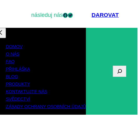
následuj nás
Facebook
Twitter
DAROVAT
DOMOV
O NÁS
FAQ
PŘIHLÁŠKA
V
BLOG
y
PRODUKTY
KONTAKTUJTE NÁS
h
SVĚDECTVÍ
l
ZÁSADY OCHRANY OSOBNÍCH ÚDAJŮ
e
d
á