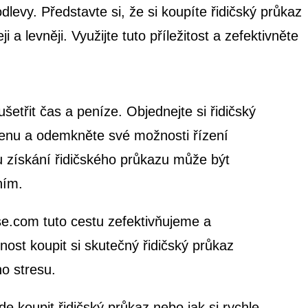
levy. Představte si, že si koupíte řidičský průkaz
a levněji. Využijte tuto příležitost a zefektivněte
 ušetřit čas a peníze. Objednejte si řidičský
enu a odemkněte své možnosti řízení
 získání řidičského průkazu může být
ním.
se.com tuto cestu zefektivňujeme a
st koupit si skutečný řidičský průkaz
ho stresu.
de koupit řidičský průkaz nebo jak si rychle