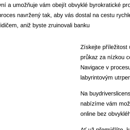
ní a umožňuje vám obejít obvyklé byrokratické prod
oces navržený tak, aby vás dostal na cestu rychleji 
idičem, aniž byste zruinovali banku
Získejte příležitost
průkaz za nízkou c
Navigace v procesu
labyrintovým utrpe
Na buydriverslicen
nabízíme vám možno
online bez obvyklé
Ať už přemýšlíte, k