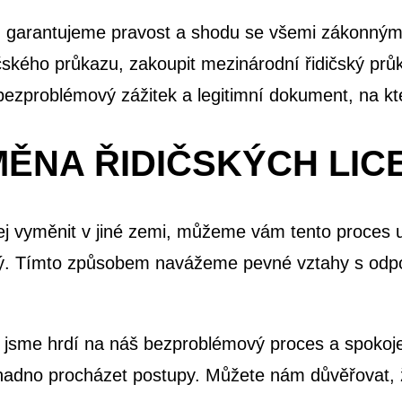
růkaz, garantujeme pravost a shodu se všemi zákonn
čského průkazu, zakoupit mezinárodní řidičský prů
bezproblémový zážitek a legitimní dokument, na k
ĚNA ŘIDIČSKÝCH LIC
jej vyměnit v jiné zemi, můžeme vám tento proces
ný. Tímto způsobem navážeme pevné vztahy s odpov
u jsme hrdí na náš bezproblémový proces a spokoje
 snadno procházet postupy. Můžete nám důvěřovat, 