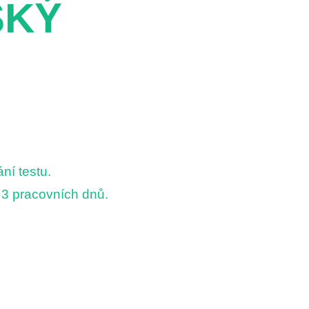
SKÝ
ní testu.
o 3 pracovních dnů.