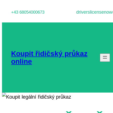
Přeskočit
driverslicenseno
+43 68054000673
na
obsah
Koupit řidičský průkaz
online