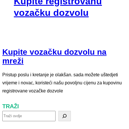
Kupite registrovanu
vozačku dozvolu
Kupite vozačku dozvolu na
mreži
Pristup poslu i kretanje je olakšan. sada možete uštedjeti
vrijeme i novac, koristeći našu povoljnu cijenu za kupovinu
registrovane vozačke dozvole
TRAŽI
T
r