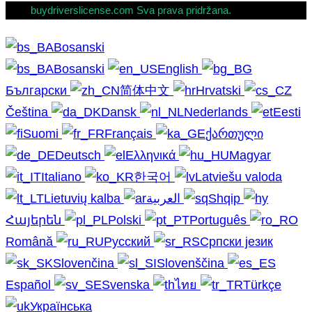
buydriverslicense.com Sva prava pridržana.
Bosanski
Bosanski
English
Български
简体中文
Hrvatski
Čeština
Dansk
Nederlands
Eesti
Suomi
Français
ქართული
Deutsch
Ελληνικά
Magyar
Italiano
한국어
Latviešu valoda
Lietuvių kalba
العربية
Shqip
Հայերեն
Polski
Português
Română
Русский
Српски језик
Slovenčina
Slovenščina
Español
Svenska
ไทย
Türkçe
Українська