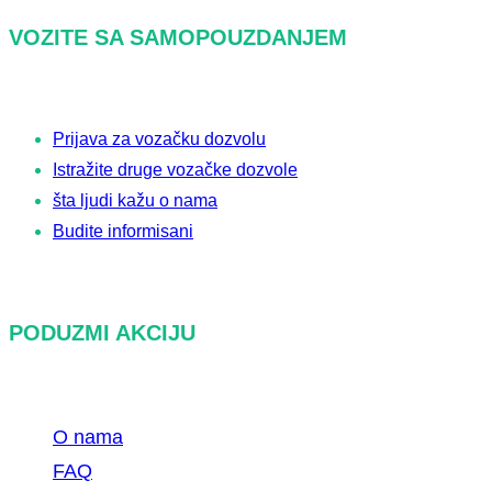
a
VOZITE SA SAMOPOUZDANJEM
ž
i
Prijava za vozačku dozvolu
Istražite druge vozačke dozvole
šta ljudi kažu o nama
Budite informisani
PODUZMI AKCIJU
O nama
FAQ