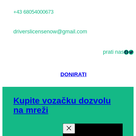
Idi
+43 68054000673
na
sadržaj
driverslicensenow@gmail.com
prati nas
Facebook
Twitter
DONIRATI
Kupite vozačku dozvolu
na mreži